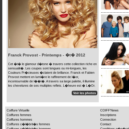
Franck Provost - Printemps - �t� 2012
Cet �t� le glamour d�tone � travers cette collection riche en
sensualit�. Les coupes sont longues ou mi-longues, les
Couleurs Pr�cieuses �clatent de brillance. Franck et Fabien
Provost mettent en lumi�re le raffinement de l�or,
incontournable de l��t�. A travers sa large palette, il illumine
les chevelures de ses multiples reflets. L�heure est � L�Or.
Voir les photos
Coiffure Virtuelle
COIFF'News
Coiffures femmes
Inscriptions
Coiffures hommes
Connection
Coiffures c�l�brit�s femmes
Contact
Coiffures c�l�brit�s hommes
Conditions g�n�ra