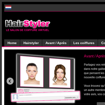
Home
Hairstyler
Avant / Après
Les coiffures
Co
Avant / Après
Partagez vos re
dans notre galle
que pensent les
nouvelle coiffure
Vous trouvez qu'
un autre membre
votre avis, vos 